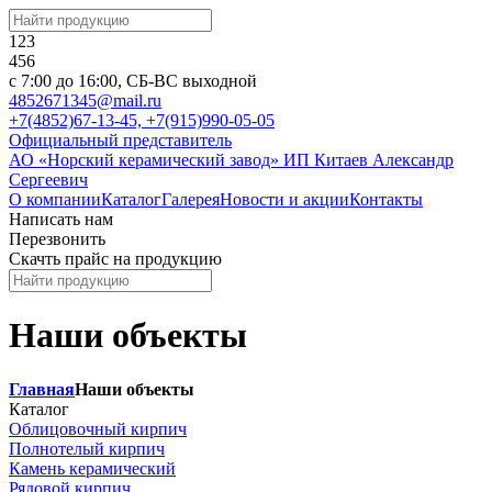
123
456
c 7:00 до 16:00, СБ-ВС выходной
4852671345@mail.ru
+7(4852)67-13-45, +7(915)990-05-05
Официальный представитель
АО «Норский керамический завод»
ИП Китаев Александр
Сергеевич
О компании
Каталог
Галерея
Новости и акции
Контакты
Написать нам
Перезвонить
Скачть прайс на продукцию
Наши объекты
Главная
Наши объекты
Каталог
Облицовочный кирпич
Полнотелый кирпич
Камень керамический
Рядовой кирпич