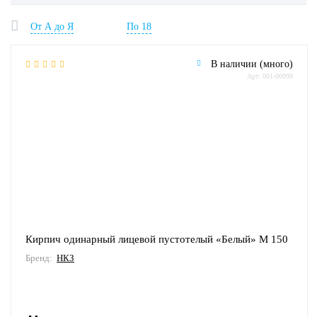
От А до Я
По 18
В наличии (много)
Арт: 001-00099
Кирпич одинарный лицевой пустотелый «Белый» М 150
Бренд:
НКЗ